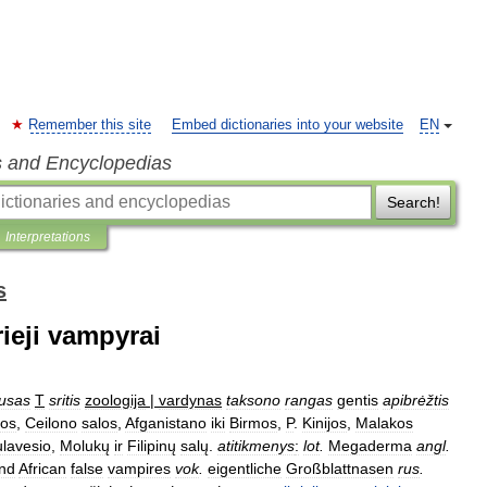
Remember this site
Embed dictionaries into your website
EN
s and Encyclopedias
Search!
Interpretations
s
krieji vampyrai
tusas
T
sritis
zoologija
|
vardynas
taksono
rangas
gentis
apibrėžtis
jos
,
Ceilono
salos
,
Afganistano
iki
Birmos
,
P
.
Kinijos
,
Malakos
lavesio
,
Molukų
ir
Filipinų
salų
.
atitikmenys
:
lot
.
Megaderma
angl
.
nd
African
false
vampires
vok
.
eigentliche
Großblattnasen
rus
.