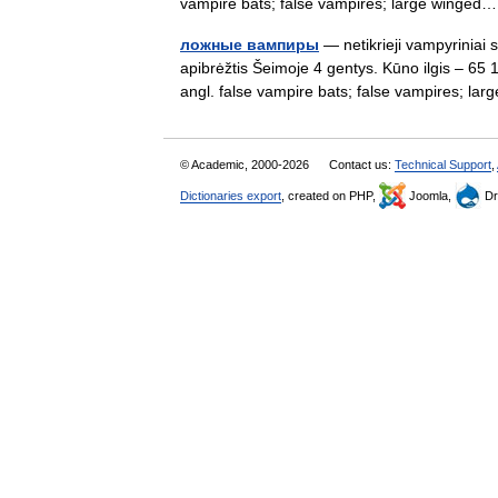
vampire bats; false vampires; large wing
ложные вампиры
— netikrieji vampyriniai 
apibrėžtis Šeimoje 4 gentys. Kūno ilgis – 6
angl. false vampire bats; false vampires; 
© Academic, 2000-2026
Contact us:
Technical Support
,
Dictionaries export
, created on PHP,
Joomla,
Dr