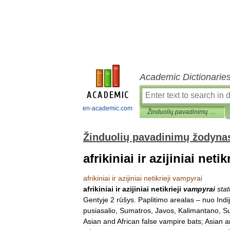
Academic Dictionarie
en-academic.com
Žinduolių pavadinimų žodynas
Žinduolių pavadinimų žodyna
afrikiniai ir azijiniai neti
afrikiniai
ir
azijiniai
netikrieji
vampyrai
afrikiniai
ir
azijiniai
netikrieji
vampyrai
sta
Gentyje
2
rūšys
.
Paplitimo
arealas
–
nuo
Indi
pusiasalio
,
Sumatros
,
Javos
,
Kalimantano
,
Su
Asian
and
African
false
vampire
bats
;
Asian
a