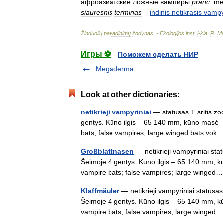
афроазиатские
ложные
вампиры
pranc
.
mé
siauresnis
terminas
–
indinis
netikrasis
vampy
Žinduolių
pavadinimų
žodynas
. -
Ekologijos
inst
.
l
-
kla
.
R
.
Ma
Игры ⚽
Поможем сделать НИР
Megaderma
Look at other dictionaries:
netikrieji vampyriniai
— statusas T sritis zo
gentys. Kūno ilgis – 65 140 mm, kūno masė –
bats; false vampires; large winged bats v
Großblattnasen
— netikrieji vampyriniai sta
Šeimoje 4 gentys. Kūno ilgis – 65 140 mm, k
vampire bats; false vampires; large wing
Klaffmäuler
— netikrieji vampyriniai statusas
Šeimoje 4 gentys. Kūno ilgis – 65 140 mm, k
vampire bats; false vampires; large wing