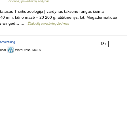
ed… …
Žinduolių pavadinimų žodynas
statusas T sritis zoologija | vardynas taksono rangas šeima
5 140 mm, kūno masė – 20 200 g. atitikmenys: lot. Megadermatidae
large winged… …
Žinduolių pavadinimų žodynas
Advertising
18+
upal,
WordPress, MODx.