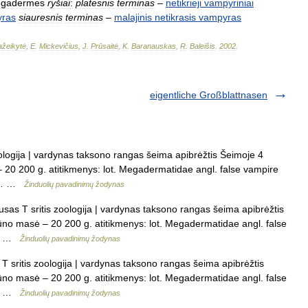
gadermes
ryšiai
:
platesnis
terminas
–
netikrieji
vampyriniai
ras
siauresnis
terminas
–
malajinis
netikrasis
vampyras
žeikytė
,
E
.
Mickevičius
,
J
.
Prūsaitė
,
K
.
Baranauskas
,
R
.
Baleišis
.
2002
.
eigentliche Großblattnasen
ologija | vardynas taksono rangas šeima apibrėžtis Šeimoje 4
 20 200 g. atitikmenys: lot. Megadermatidae angl. false vampire
ok.… …
Žinduolių pavadinimų žodynas
tusas T sritis zoologija | vardynas taksono rangas šeima apibrėžtis
ūno masė – 20 200 g. atitikmenys: lot. Megadermatidae angl. false
ed… …
Žinduolių pavadinimų žodynas
 T sritis zoologija | vardynas taksono rangas šeima apibrėžtis
ūno masė – 20 200 g. atitikmenys: lot. Megadermatidae angl. false
ed… …
Žinduolių pavadinimų žodynas